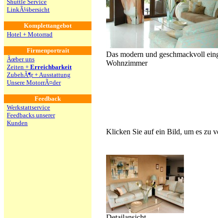
Shuttle Service
LinkÃ¼bersicht
Komplettangebot
Hotel + Motorrad
Firmenportrait
Das modern und geschmackvoll eing
Ãœber uns
Wohnzimmer
Zeiten +
Erreichbarkeit
ZubehÃ¶r + Ausstattung
Unsere MotorrÃ¤der
Feedback
Werkstattservice
Feedbacks unserer
Kunden
Klicken Sie auf ein Bild, um es zu
Detailansicht