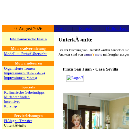
9. August 2026
Home
|
Kontakt
|
Online-Buc
UnterkÃ¼nfte
Info Kanarische Inseln
Motorradvermietung
Bei der Buchung von UnterkÃ¼nften handelt es sich
Modell- u. PreisÃ¼bersicht
Anbieter sind von
canar
Y
moto
mit Sorgfalt ausge
Motorradtouren
Organisierte Touren
Finca San Juan - Casa Sevilla
Impressionen
(Bildergalerie)
Impressionen
(Videos)
Specials
Kulinarische Geheimtipps
Mitfahrer finden
Incentives
Kurztrip
Serviceleistungen
FlÃ¼ge - Transfer
UnterkÃ¼nfte