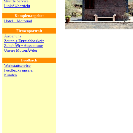
Shuttle Service
LinkÃ¼bersicht
Komplettangebot
Hotel + Motorrad
Firmenportrait
Ãœber uns
Zeiten +
Erreichbarkeit
ZubehÃ¶r + Ausstattung
Unsere MotorrÃ¤der
Feedback
Werkstattservice
Feedbacks unserer
Kunden