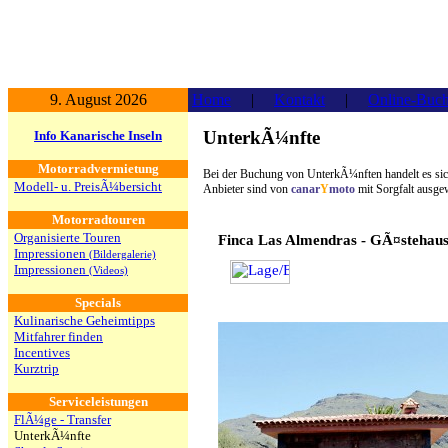
9. August 2026
Home
|
Kontakt
|
Online-Buc
UnterkÃ¼nfte
Info Kanarische Inseln
Motorradvermietung
Bei der Buchung von UnterkÃ¼nften handelt es sich
Modell- u. PreisÃ¼bersicht
Anbieter sind von
canar
Y
moto
mit Sorgfalt ausge
Motorradtouren
Organisierte Touren
Finca Las Almendras - GÃ¤stehau
Impressionen
(Bildergalerie)
Impressionen
(Videos)
Specials
Kulinarische Geheimtipps
Mitfahrer finden
Incentives
Kurztrip
Serviceleistungen
FlÃ¼ge - Transfer
UnterkÃ¼nfte