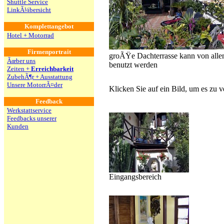
Shuttle Service
LinkÃ¼bersicht
Komplettangebot
Hotel + Motorrad
Firmenportrait
groÃŸe Dachterrasse kann von all
Ãœber uns
benutzt werden
Zeiten +
Erreichbarkeit
ZubehÃ¶r + Ausstattung
Unsere MotorrÃ¤der
Klicken Sie auf ein Bild, um es zu
Feedback
Werkstattservice
Feedbacks unserer
Kunden
Eingangsbereich