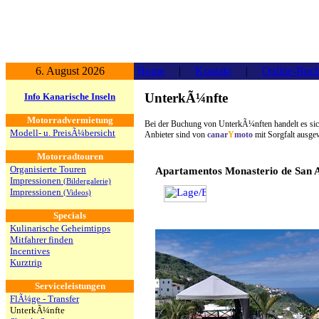
6. August 2026
Home
|
Kontakt
|
Online-Buc
UnterkÃ¼nfte
Info Kanarische Inseln
Motorradvermietung
Bei der Buchung von UnterkÃ¼nften handelt es sich
Modell- u. PreisÃ¼bersicht
Anbieter sind von
canar
Y
moto
mit Sorgfalt ausge
Motorradtouren
Organisierte Touren
Apartamentos Monasterio de San A
Impressionen
(Bildergalerie)
Impressionen
(Videos)
Specials
Kulinarische Geheimtipps
Mitfahrer finden
Incentives
Kurztrip
Serviceleistungen
FlÃ¼ge - Transfer
UnterkÃ¼nfte