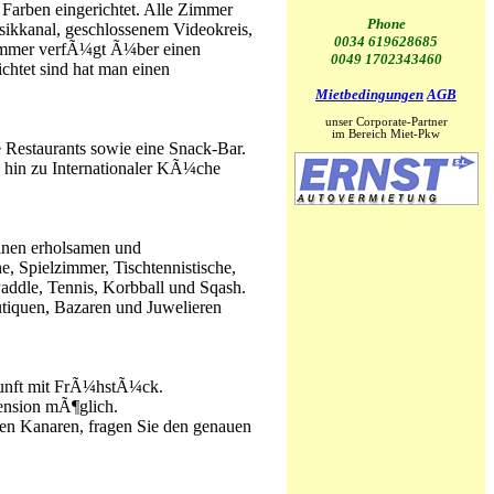
arben eingerichtet. Alle Zimmer
Phone
usikkanal, geschlossenem Videokreis,
0034 619628685
 Zimmer verfÃ¼gt Ã¼ber einen
0049 1702343460
htet sind hat man einen
Mietbedingungen
AGB
unser Corporate-Partner
im Bereich Miet-Pkw
Restaurants sowie eine Snack-Bar.
hin zu Internationaler KÃ¼che
einen erholsamen und
e, Spielzimmer, Tischtennistische,
addle, Tennis, Korbball und Sqash.
tiquen, Bazaren und Juwelieren
kunft mit FrÃ¼hstÃ¼ck.
ension mÃ¶glich.
den Kanaren, fragen Sie den genauen