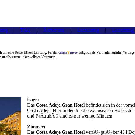
hung
|
FAQ
|
Ãœber uns
|
Leereintrag
|
Leereintrag
 um eine Reise-Einzel-Leistung, bei der
canar
Y
moto
lediglich als Vermittler auftritt. Vertrag
und besitzen unser vollstes Vertrauen.
Lage:
Das
Costa Adeje Gran Hotel
befindet sich in der vor
Costa Adeje. Hier finden Sie die exclusivsten Hotels de
und FaÃ±abÃ© sind es nur wenige Minuten.
Zimmer:
Das
Costa Adeje Gran Hotel
verfÃ¼gt Ã¼ber 434 Dop