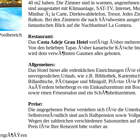
40 m2 haben. Die Zimmer sind in warmen, angenehmen F
sind ausgestattet mit Klimaanlage, SAT-TV, Internet, M
Minibar Ã¡ la Carte, Direktwahltelefon, Tresor. Jedes
Balkon. Bei den Zimmern die nach SÃ¼dwesten ausgeric
fantastischen Blick auf die Nachbarinsel La Gomera.
oolbereich
Restaurant:
Das
Costa Adeje Gran Hotel
verfÃ¼gt Ã¼ber mehrere 
Von den beliebten Tapas Ã¼ber kanarische KÃ¼che bis 
wird dem verwÃ¶hnten Gaumen alles geboten.
Allgemeines:
Das Hotel bietet alle erdenklichen Einrichtungen fÃ¼r 
unvergesslichen Urlaub, wie z.B. Bibliothek, Kartentisch
Billardtische, PÃ©tanque und Minigolf, PlÃ¤tze fÃ¼r P
AuÃŸerdem beherbergt es ein Einkaufszentrum mit Bou
sowie einen Friseursalon und ein SchÃ¶nheitszentrum.
Preise:
Die angegebenen Preise verstehen sich fÃ¼r die Unter
SelbstverstÃ¤ndlich sind auch Halbpension sowie Vollp
Wegen der zahlreichen verschiedenen Saisonzeiten auf 
Preis fÃ¼r Ihre Reisezeit bitte vorher an
 vergrÃ¶ÃŸern