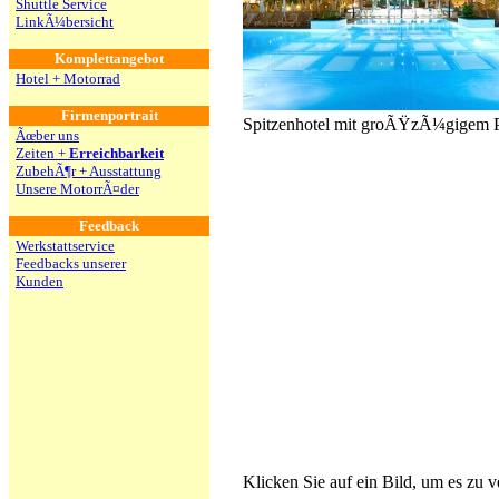
Shuttle Service
LinkÃ¼bersicht
Komplettangebot
Hotel + Motorrad
Firmenportrait
Spitzenhotel mit groÃŸzÃ¼gigem P
Ãœber uns
Zeiten +
Erreichbarkeit
ZubehÃ¶r + Ausstattung
Unsere MotorrÃ¤der
Feedback
Werkstattservice
Feedbacks unserer
Kunden
Klicken Sie auf ein Bild, um es zu