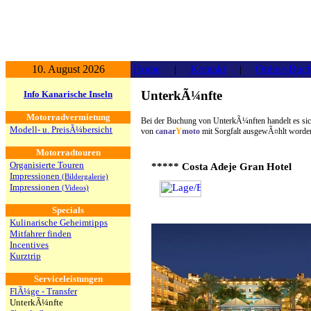
10. August 2026
Home
|
Kontakt
|
Online-Buc
UnterkÃ¼nfte
Info Kanarische Inseln
Motorradvermietung
Bei der Buchung von UnterkÃ¼nften handelt es sich
Modell- u. PreisÃ¼bersicht
von
canar
Y
moto
mit Sorgfalt ausgewÃ¤hlt worden 
Motorradtouren
Organisierte Touren
***** Costa Adeje Gran Hotel
Impressionen
(Bildergalerie)
Impressionen
(Videos)
Specials
Kulinarische Geheimtipps
Mitfahrer finden
Incentives
Kurztrip
Serviceleistungen
FlÃ¼ge - Transfer
UnterkÃ¼nfte