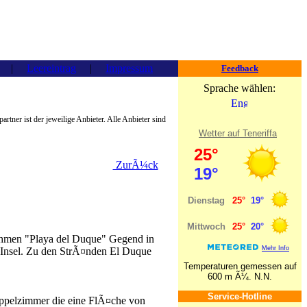
|
Leereintrag
|
Impressum
Feedback
Sprache wählen:
spartner ist der jeweilige Anbieter. Alle Anbieter sind
Wetter auf Teneriffa
ZurÃ¼ck
nehmen "Playa del Duque" Gegend in
r Insel. Zu den StrÃ¤nden El Duque
Temperaturen gemessen auf
600 m Ã¼. N.N.
Service-Hotline
pelzimmer die eine FlÃ¤che von