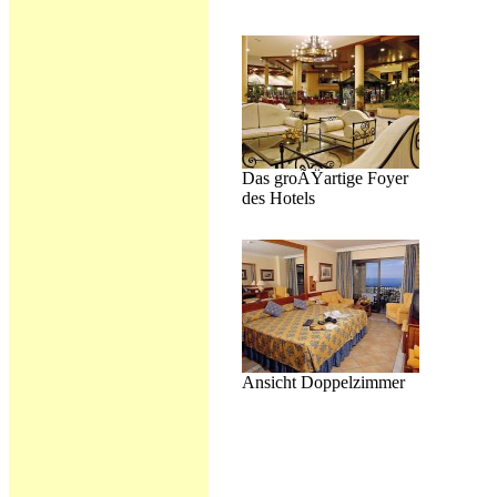
Das groÃŸartige Foyer
des Hotels
Ansicht Doppelzimmer