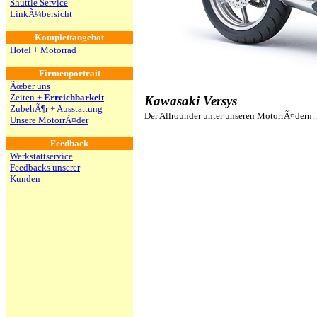
Shuttle Service
LinkÃ¼bersicht
Komplettangebot
Hotel + Motorrad
Firmenportrait
Ãœber uns
Zeiten +
Erreichbarkeit
Kawasaki Versys
ZubehÃ¶r + Ausstattung
Der Allrounder unter unseren MotorrÃ¤dern. 
Unsere MotorrÃ¤der
Feedback
Werkstattservice
Feedbacks unserer
Kunden