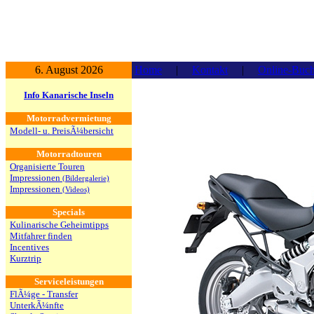
6. August 2026
Home
|
Kontakt
|
Online-Buc
Info Kanarische Inseln
Motorradvermietung
Modell- u. PreisÃ¼bersicht
Motorradtouren
Organisierte Touren
Impressionen
(Bildergalerie)
Impressionen
(Videos)
Specials
Kulinarische Geheimtipps
Mitfahrer finden
Incentives
Kurztrip
Serviceleistungen
FlÃ¼ge - Transfer
UnterkÃ¼nfte