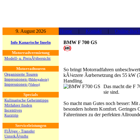
9. August 2026
Home
|
Kontakt
|
Online-Buc
BMW F 700 GS
Info Kanarische Inseln
Motorradvermietung
Modell- u. PreisÃ¼bersicht
Motorradtouren
So bringt Motorradfahren unbeschwert
Organisierte Touren
kÃ¼rzere Ãœbersetzung des 55 kW (75 P
Impressionen
(Bildergalerie)
Handling.
Impressionen
(Videos)
Das macht die F 7
sie sind.
Specials
Kulinarische Geheimtipps
So macht man Gutes noch besser: Mit 
Mitfahrer finden
besonders hohem Komfort. Geringes Ge
Incentives
Fahrerinnen zu der perfekten Allround
Kurztrip
Serviceleistungen
FlÃ¼ge - Transfer
UnterkÃ¼nfte