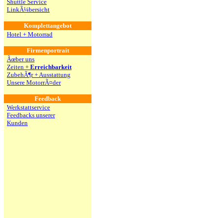
Shuttle Service
LinkÃ¼bersicht
Komplettangebot
Hotel + Motorrad
Firmenportrait
Ãœber uns
Zeiten +
Erreichbarkeit
ZubehÃ¶r + Ausstattung
Unsere MotorrÃ¤der
Feedback
Werkstattservice
Feedbacks unserer
Kunden