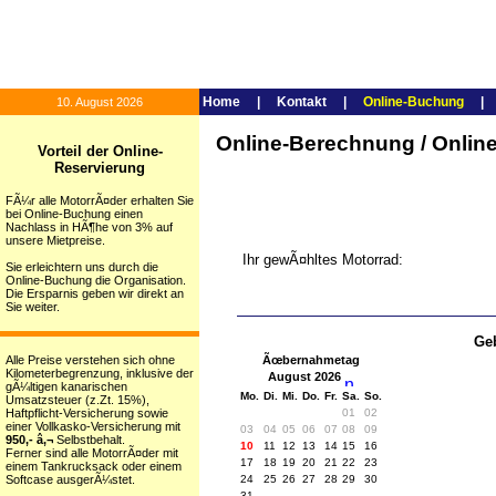
Home
|
Kontakt
|
Online-Buchung
10. August 2026
Online-Berechnung / Onli
Vorteil der Online-
Reservierung
FÃ¼r alle MotorrÃ¤der erhalten Sie
bei Online-Buchung einen
Nachlass in HÃ¶he von 3% auf
unsere Mietpreise.
Ihr gewÃ¤hltes Motorrad:
Sie erleichtern uns durch die
Online-Buchung die Organisation.
Die Ersparnis geben wir direkt an
Sie weiter.
Geb
Alle Preise verstehen sich ohne
Ãœbernahmetag
Kilometerbegrenzung, inklusive der
August 2026
gÃ¼ltigen kanarischen
Mo.
Di.
Mi.
Do.
Fr.
Sa.
So.
Umsatzsteuer (z.Zt. 15%),
Haftpflicht-Versicherung sowie
01
02
einer Vollkasko-Versicherung mit
03
04
05
06
07
08
09
950,- â‚¬
Selbstbehalt.
10
11
12
13
14
15
16
Ferner sind alle MotorrÃ¤der mit
17
18
19
20
21
22
23
einem Tankrucksack oder einem
Softcase ausgerÃ¼stet.
24
25
26
27
28
29
30
31