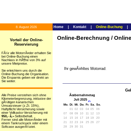
Home
|
Kontakt
|
Online-Buchung
8. August 2026
Online-Berechnung / Onli
Vorteil der Online-
Reservierung
FÃ¼r alle MotorrÃ¤der erhalten Sie
bei Online-Buchung einen
Nachlass in HÃ¶he von 3% auf
unsere Mietpreise.
Ihr gewÃ¤hltes Motorrad:
Sie erleichtern uns durch die
Online-Buchung die Organisation.
Die Ersparnis geben wir direkt an
Sie weiter.
Geb
Alle Preise verstehen sich ohne
Ãœbernahmetag
Kilometerbegrenzung, inklusive der
Juli 2025
gÃ¼ltigen kanarischen
Mo.
Di.
Mi.
Do.
Fr.
Sa.
So.
Umsatzsteuer (z.Zt. 15%),
Haftpflicht-Versicherung sowie
01
02
03
04
05
06
einer Vollkasko-Versicherung mit
07
08
09
10
11
12
13
950,- â‚¬
Selbstbehalt.
14
15
16
17
18
19
20
Ferner sind alle MotorrÃ¤der mit
21
22
23
24
25
26
27
einem Tankrucksack oder einem
Softcase ausgerÃ¼stet.
28
29
30
31