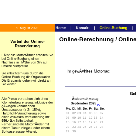
Home
|
Kontakt
|
Online-Buchung
9. August 2026
Online-Berechnung / Onli
Vorteil der Online-
Reservierung
FÃ¼r alle MotorrÃ¤der erhalten Sie
bei Online-Buchung einen
Nachlass in HÃ¶he von 3% auf
unsere Mietpreise.
Ihr gewÃ¤hltes Motorrad:
Sie erleichtern uns durch die
Online-Buchung die Organisation.
Die Ersparnis geben wir direkt an
Sie weiter.
Geb
Alle Preise verstehen sich ohne
Ãœbernahmetag
Kilometerbegrenzung, inklusive der
September 2025
gÃ¼ltigen kanarischen
Mo.
Di.
Mi.
Do.
Fr.
Sa.
So.
Umsatzsteuer (z.Zt. 15%),
Haftpflicht-Versicherung sowie
01
02
03
04
05
06
07
einer Vollkasko-Versicherung mit
08
09
10
11
12
13
14
950,- â‚¬
Selbstbehalt.
15
16
17
18
19
20
21
Ferner sind alle MotorrÃ¤der mit
22
23
24
25
26
27
28
einem Tankrucksack oder einem
Softcase ausgerÃ¼stet.
29
30