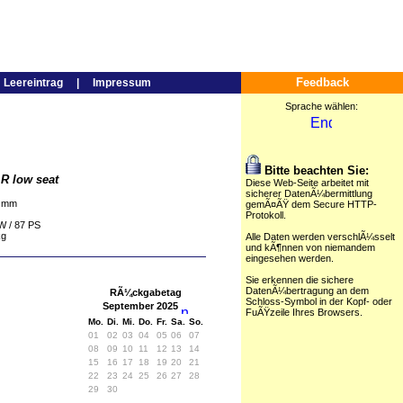
Feedback
|
Leereintrag
|
Impressum
Sprache wählen:
Bitte beachten Sie:
R low seat
Diese Web-Seite arbeitet mit
sicherer DatenÃ¼bermittlung
5 mm
gemÃ¤ÃŸ dem Secure HTTP-
Protokoll.
W / 87 PS
kg
Alle Daten werden verschlÃ¼sselt
und kÃ¶nnen von niemandem
eingesehen werden.
Sie erkennen die sichere
DatenÃ¼bertragung an dem
RÃ¼ckgabetag
Schloss-Symbol in der Kopf- oder
September 2025
FuÃŸzeile Ihres Browsers.
Mo.
Di.
Mi.
Do.
Fr.
Sa.
So.
01
02
03
04
05
06
07
08
09
10
11
12
13
14
15
16
17
18
19
20
21
22
23
24
25
26
27
28
29
30