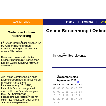
Home
|
Kontakt
|
Onl
8. August 2026
Online-Berechnung / Onli
Vorteil der Online-
Reservierung
FÃ¼r alle MotorrÃ¤der erhalten Sie
bei Online-Buchung einen
Nachlass in HÃ¶he von 3% auf
unsere Mietpreise.
Ihr gewÃ¤hltes Motorrad:
Sie erleichtern uns durch die
Online-Buchung die Organisation.
Die Ersparnis geben wir direkt an
Sie weiter.
Alle Preise verstehen sich ohne
Ãœbernahmetag
Kilometerbegrenzung, inklusive der
September 2025
gÃ¼ltigen kanarischen
Mo.
Di.
Mi.
Do.
Fr.
Sa.
So.
Umsatzsteuer (z.Zt. 15%),
Haftpflicht-Versicherung sowie
01
02
03
04
05
06
07
einer Vollkasko-Versicherung mit
08
09
10
11
12
13
14
950,- â‚¬
Selbstbehalt.
15
16
17
18
19
20
21
Ferner sind alle MotorrÃ¤der mit
22
23
24
25
26
27
28
einem Tankrucksack oder einem
Softcase ausgerÃ¼stet.
29
30