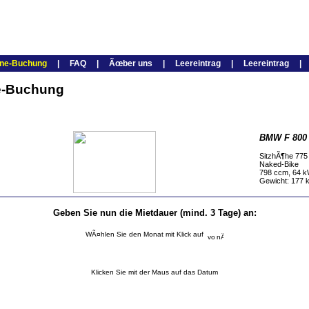
ine-Buchung
|
FAQ
|
Ãœber uns
|
Leereintrag
|
Leereintrag
ne-Buchung
BMW F 800 
SitzhÃ¶he 77
Naked-Bike
798 ccm, 64 k
Gewicht: 177 
Geben Sie nun die Mietdauer (mind. 3 Tage) an:
WÃ¤hlen Sie den Monat mit Klick auf
Klicken Sie mit der Maus auf das Datum